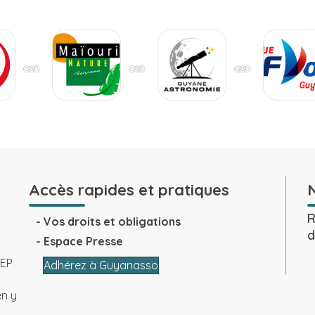
Accès rapides et pratiques
R
Vos droits et obligations
d
Espace Presse
SEP
Adhérez à Guyanasso
en y