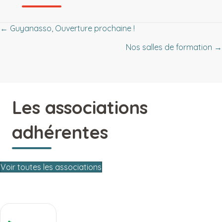
Posts
← Guyanasso, Ouverture prochaine !
Nos salles de formation →
navigation
Les associations
adhérentes
Voir toutes les associations