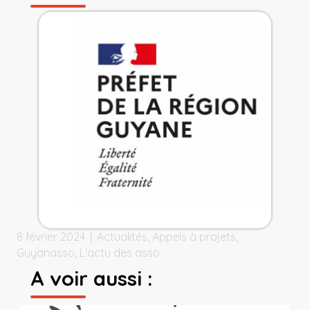
8 février 2024
|
Actualités
,
Appels à projets
,
Guyanasso
,
L'actu des asso
A voir aussi :