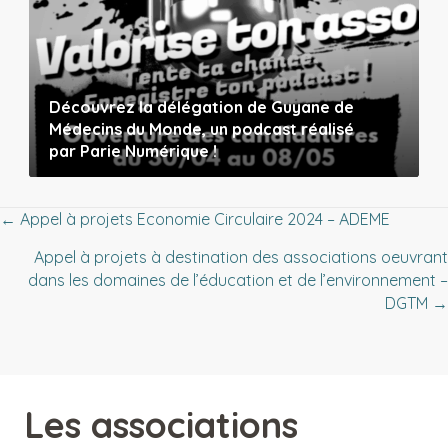
Découvrez la délégation de Guyane de
Médecins du Monde, un podcast réalisé
par Parie Numérique !
Posts
← Appel à projets Economie Circulaire 2024 – ADEME
Appel à projets à destination des associations oeuvrant
navigation
dans les domaines de l’éducation et de l’environnement –
DGTM →
Les associations