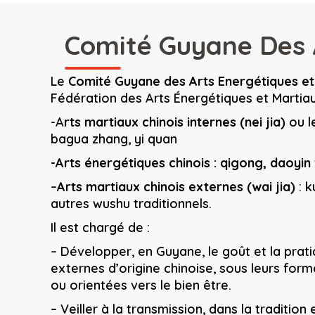
Comité Guyane Des A
Le
Comité Guyane des Arts Energétiques et 
Fédération des Arts Énergétiques et Martiaux 
-A
rts martiaux chinois internes (nei jia)
ou le
bagua zhang, yi quan
-A
rts énergétiques chinois : qigong, daoyin
–
A
rts martiaux chinois externes (wai jia)
: k
autres wushu traditionnels.
Il est chargé de :
– Développer, en Guyane, le goût et la prat
externes d’origine chinoise, sous leurs form
ou orientées vers le bien être.
– Veiller à la transmission, dans la tradition 