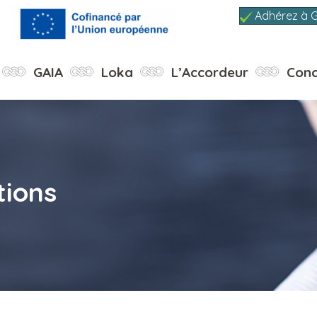
Adhérez à 
GAIA
Loka
L’Accordeur
Conc
tions