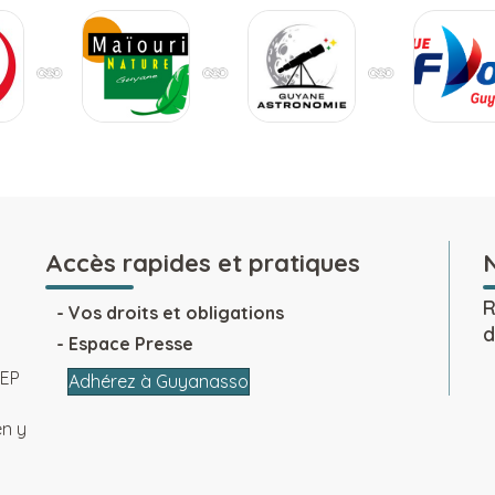
Accès rapides et pratiques
R
Vos droits et obligations
d
Espace Presse
SEP
Adhérez à Guyanasso
en y