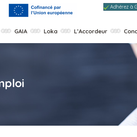
Adhérez à 
GAIA
Loka
L’Accordeur
Conc
mploi