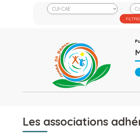
Pu
M
Les associations adhé