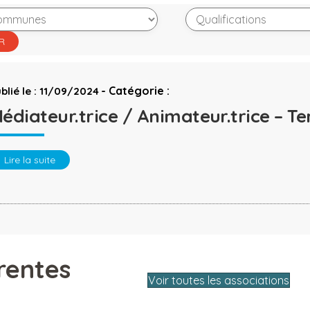
-
Catégorie :
blié le : 11/09/2024
édiateur.trice / Animateur.trice – T
Lire la suite
rentes
Voir toutes les associations