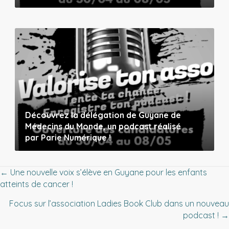
Découvrez la délégation de Guyane de
Médecins du Monde, un podcast réalisé
par Parie Numérique !
Posts
← Une nouvelle voix s’élève en Guyane pour les enfants
atteints de cancer !
navigation
Focus sur l’association Ladies Book Club dans un nouveau
podcast ! →