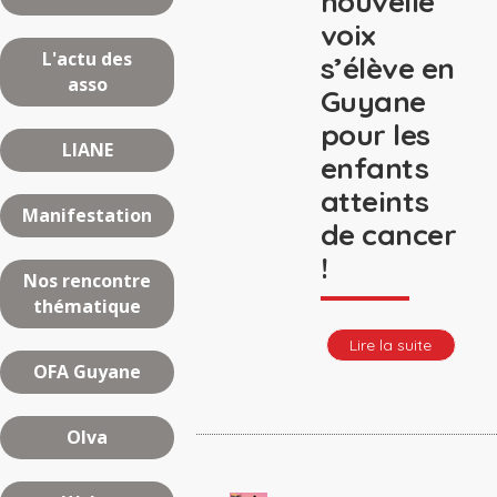
nouvelle
voix
L'actu des
s’élève en
asso
Guyane
pour les
LIANE
enfants
atteints
Manifestation
de cancer
!
Nos rencontre
thématique
Lire la suite
OFA Guyane
Olva