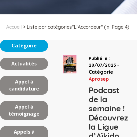
Accueil
>
Liste par catégories"L’Accordeur"
( » Page 4)
Catégorie
Publié le :
Actualités
-
28/07/2025
Catégorie :
Aprosep
Appel à
Podcast
candidature
de la
Appel à
semaine !
témoignage
Découvrez
la Ligue
Appels à
d’Aïkido