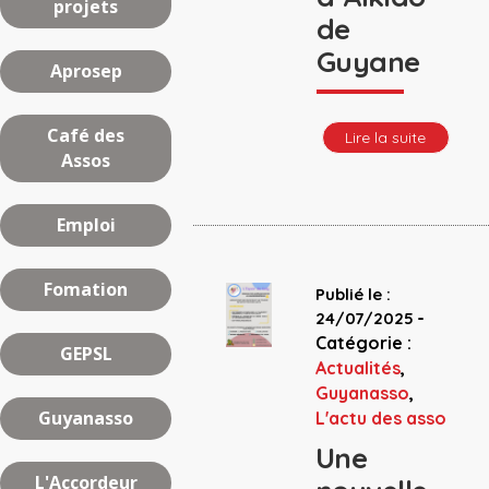
projets
de
Guyane
Aprosep
Café des
Lire la suite
Assos
Emploi
Fomation
Publié le :
-
24/07/2025
Catégorie :
GEPSL
Actualités
,
Guyanasso
,
Guyanasso
L'actu des asso
Une
L'Accordeur