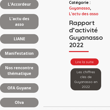
Catégorie :
L'Accordeur
Guyanasso
,
L'actu des asso
L'actu des
Rapport
asso
d’activité
Guyanasso
LIANE
2022
Manifestation
Lire la suite
Nos rencontre
Les chiffres
thématique
clés de
Guyanasso en
2022
OFA Guyane
Olva