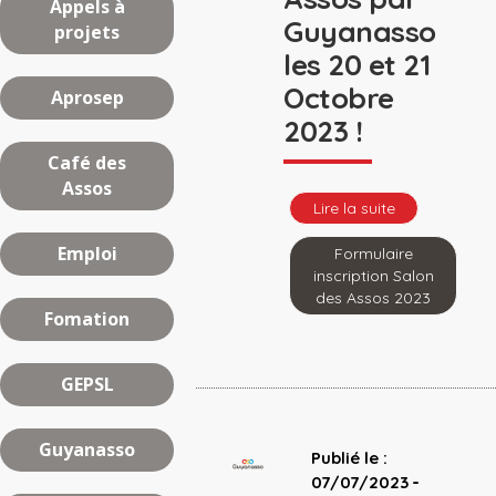
Appels à
Guyanasso
projets
les 20 et 21
Octobre
Aprosep
2023 !
Café des
Assos
Lire la suite
Emploi
Formulaire
inscription Salon
des Assos 2023
Fomation
GEPSL
Guyanasso
Publié le :
-
07/07/2023