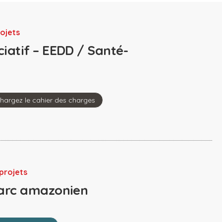
rojets
iatif – EEDD / Santé-
chargez le cahier des charges
projets
Parc amazonien