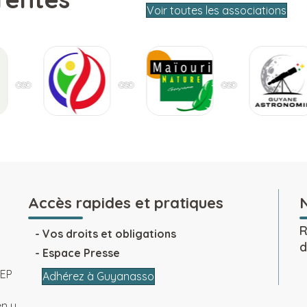
Voir toutes les associations
Accès rapides et pratiques
R
Vos droits et obligations
d
Espace Presse
SEP
Adhérez à Guyanasso
en y