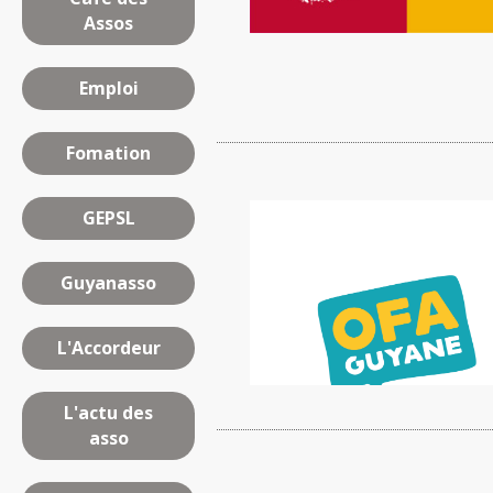
Assos
Emploi
Fomation
GEPSL
Guyanasso
L'Accordeur
L'actu des
asso