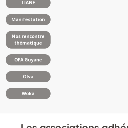
LIANE
Manifestation
Nos rencontre
thématique
OFA Guyane
Olva
Woka
Les associations adhé