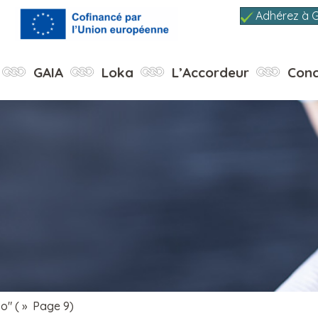
Adhérez à 
GAIA
Loka
L’Accordeur
Conc
so"
( » Page 9)