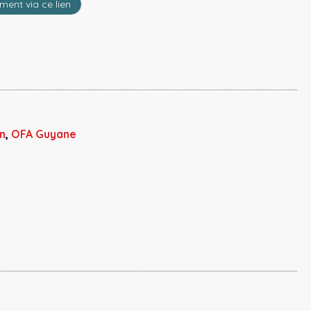
ement via ce lien
n
,
OFA Guyane