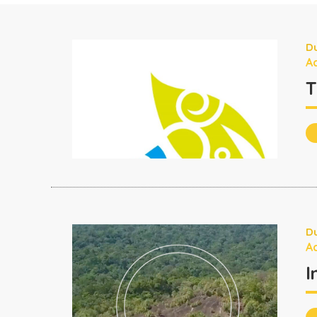
Du
Ac
T
Du
Ac
I