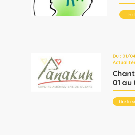
Lire 
Du : 01/0
Actualité
Chant
01 au 
Lire la s