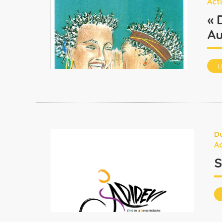
Act
« 
A
L
Du
Ac
S