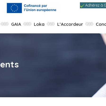
Adhérez à 
GAIA
Loka
L’Accordeur
Conc
ments