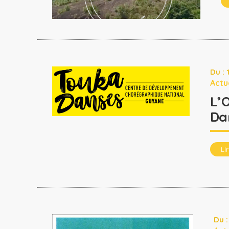
Du :
Actu
L’
Da
Li
Du 