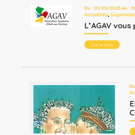
Du : 01/03/2023 Au : 
Actualités
,
Guyanass
L’AGAV vous p
Lire la suite
Du
Ac
E
C