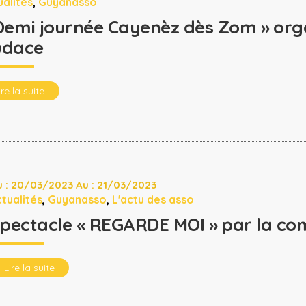
ualités
,
Guyanasso
Demi journée Cayenèz dès Zom » orga
udace
ire la suite
 : 20/03/2023 Au : 21/03/2023
tualités
,
Guyanasso
,
L'actu des asso
pectacle « REGARDE MOI » par la co
Lire la suite