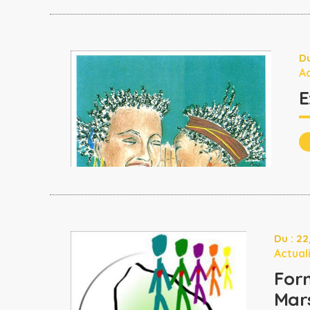
Du
Ac
E
Du : 2
Actual
Form
Mar