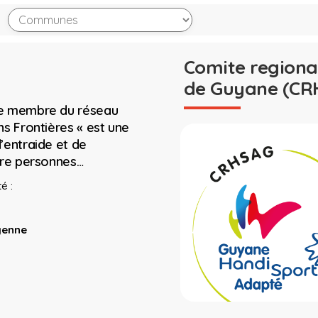
Comite regiona
de Guyane (CR
me membre du réseau
ns Frontières « est une
’entraide et de
tre personnes…
é :
yenne