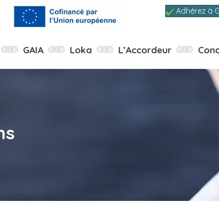
Adhérez à 
GAIA
Loka
L’Accordeur
Conc
ns