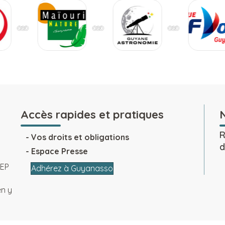
Accès rapides et pratiques
R
Vos droits et obligations
d
Espace Presse
SEP
Adhérez à Guyanasso
en y