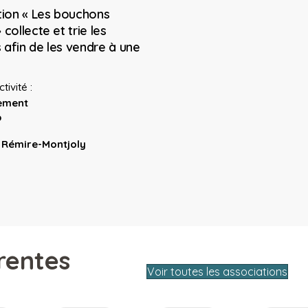
tion « Les bouchons
collecte et trie les
afin de les vendre à une
tivité :
ement
p
:
Rémire-Montjoly
rentes
Voir toutes les associations