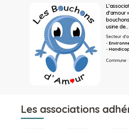
L’associa
d’amour » 
bouchons 
usine de…
Secteur d'ac
-
Environn
-
Handica
Commune 
Les associations adhé