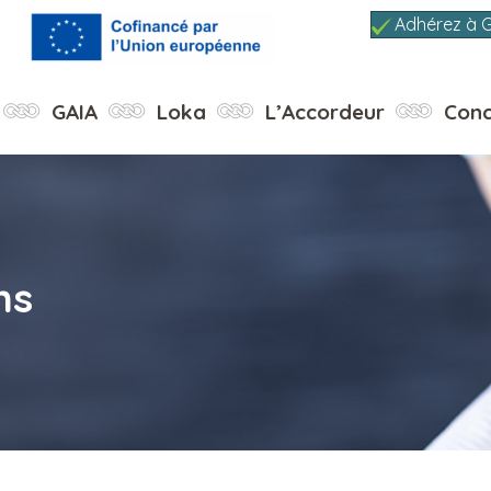
Adhérez à 
GAIA
Loka
L’Accordeur
Conc
ns