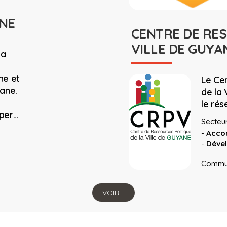
NE
CENTRE DE RES
VILLE DE GUYA
la
ne et
Le Ce
yane.
de la 
le rés
pper…
Secteur 
-
Acco
-
Déve
Commu
VOIR +