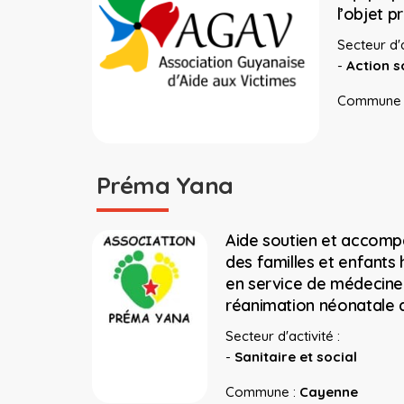
l’objet p
Secteur d'a
-
Action s
Commune 
Préma Yana
Aide soutien et accom
des familles et enfants 
en service de médecine
réanimation néonatale 
Secteur d'activité :
-
Sanitaire et social
Commune :
Cayenne