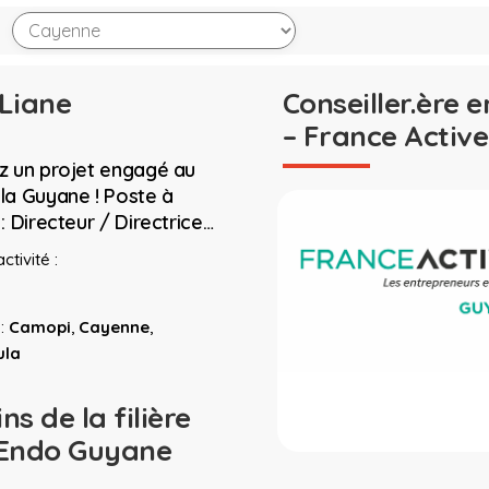
 Liane
Conseiller.ère 
– France Active
z un projet engagé au
la Guyane ! Poste à
: Directeur / Directrice…
ctivité :
:
Camopi
,
Cayenne
,
ula
s de la filière
 Endo Guyane