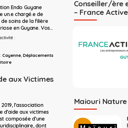
Conseiller/ère 
ation Endo Guyane
– France Active
e un.e chargé.e de
de soins de la filière
iose en Guyane. Vos…
ctivité :
:
Cayenne
,
Déplacements
itoire
de aux Victimes
Maiouri Natur
2019, l’association
e d’aide aux victimes
st composée d’une
uridisciplinaire, dont