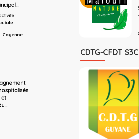
rincipal…
ctivité :
ociale
:
Cayenne
CDTG-CFDT S3C
pagnement
hospitalisés
 et
du…