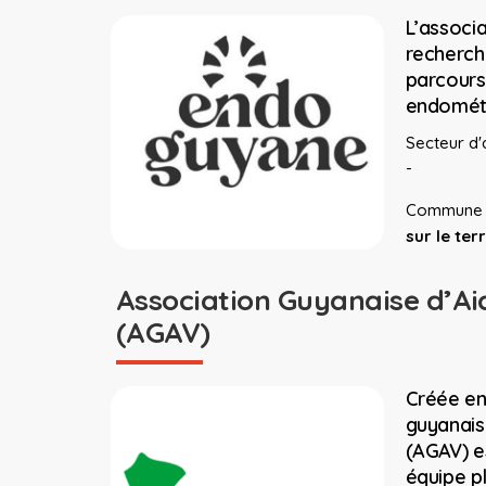
L’associ
recherch
parcours 
endométr
Secteur d'a
-
Commune 
sur le terr
Association Guyanaise d’Ai
(AGAV)
Créée en 
guyanais
(AGAV) e
équipe pl