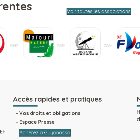
rentes
Voir toutes les associations
Accès rapides et pratiques
R
Vos droits et obligations
d
Espace Presse
SEP
Adhérez à Guyanasso