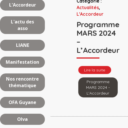
Catégorie :
L'Accordeur
Actualités
,
L'Accordeur
L'actu des
Programme
asso
MARS 2024
–
LIANE
L’Accordeur
Manifestation
Lire la suite
Nos rencontre
Programme
thématique
MARS 2024 -
L'Accordeur
OFA Guyane
Olva