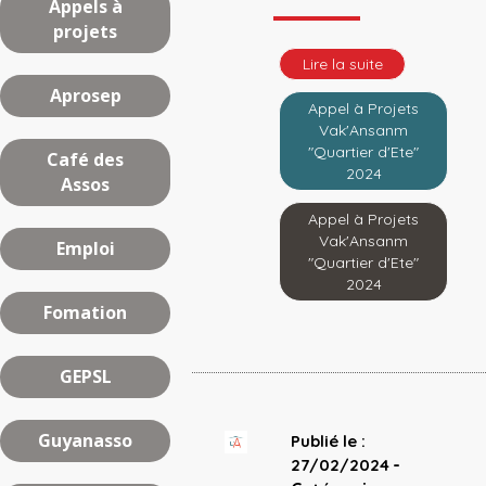
Appels à
projets
Lire la suite
Aprosep
Appel à Projets
Vak'Ansanm
"Quartier d'Ete"
Café des
2024
Assos
Appel à Projets
Vak'Ansanm
Emploi
"Quartier d'Ete"
2024
Fomation
GEPSL
Guyanasso
Publié le :
-
27/02/2024