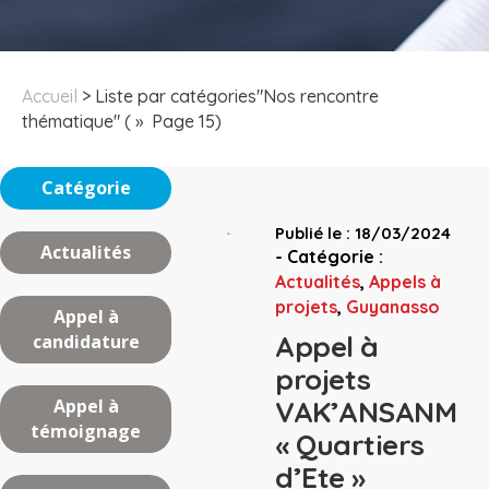
Accueil
>
Liste par catégories"Nos rencontre
thématique"
( » Page 15)
Catégorie
Publié le : 18/03/2024
Actualités
-
Catégorie :
Actualités
,
Appels à
projets
,
Guyanasso
Appel à
Appel à
candidature
projets
Appel à
VAK’ANSANM
témoignage
« Quartiers
d’Ete »