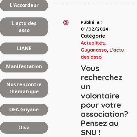
L'Accordeur
Publié le :
L'actu des
-
01/02/2024
asso
Catégorie :
Actualités
,
LIANE
Guyanasso
,
L'actu
des asso
Manifestation
Vous
recherchez
Nos rencontre
un
thématique
volontaire
pour votre
OFA Guyane
association?
Pensez au
Olva
SNU !