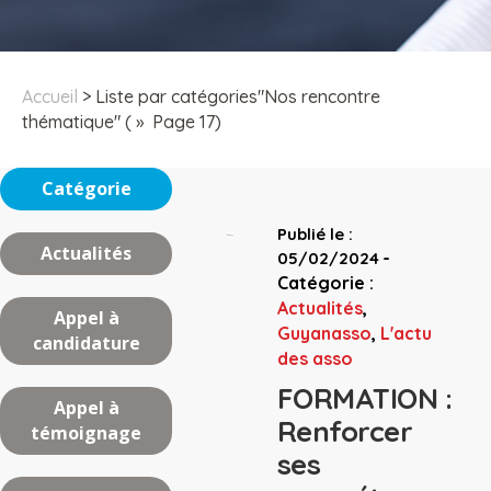
Accueil
>
Liste par catégories"Nos rencontre
thématique"
( » Page 17)
Catégorie
Publié le :
Actualités
-
05/02/2024
Catégorie :
Actualités
,
Appel à
Guyanasso
,
L'actu
candidature
des asso
FORMATION :
Appel à
Renforcer
témoignage
ses