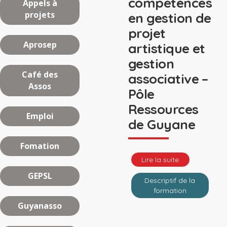
compétences
Appels à
projets
en gestion de
projet
Aprosep
artistique et
gestion
Café des
associative –
Assos
Pôle
Ressources
Emploi
de Guyane
Fomation
Lire la suite
GEPSL
Descriptif de la
formation
Guyanasso