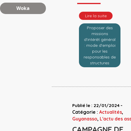
Woka
Lire la suite
Proposer des
missions
d'intérêt général
: mode d'emploi
pour les
responsables de
structures
-
Publié le : 22/01/2024
Catégorie :
Actualités
,
Guyanasso
,
L'actu des as
CAMPAGNE DE