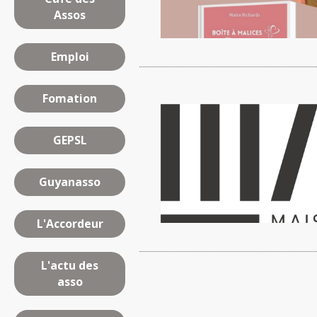
Assos
Emploi
Fomation
GEPSL
Guyanasso
L'Accordeur
L'actu des
asso