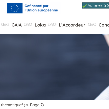
Adhérez à 
GAIA
Loka
L’Accordeur
Conc
e thématique"
( » Page 7)