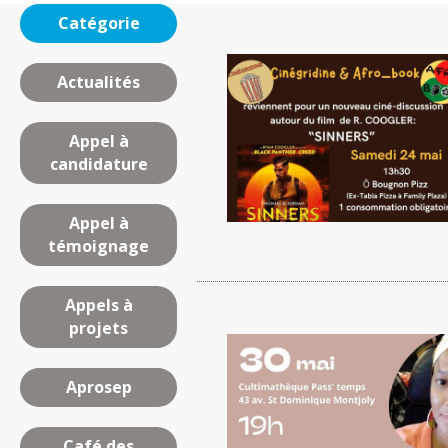
Catégorie
Actualités
Appel à
candidature
Appel à
témoignage
Appels à
projets
Aprosep
Café des