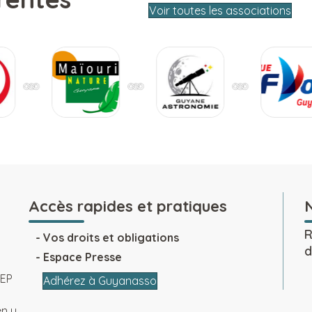
Voir toutes les associations
Accès rapides et pratiques
R
Vos droits et obligations
d
Espace Presse
SEP
Adhérez à Guyanasso
en y