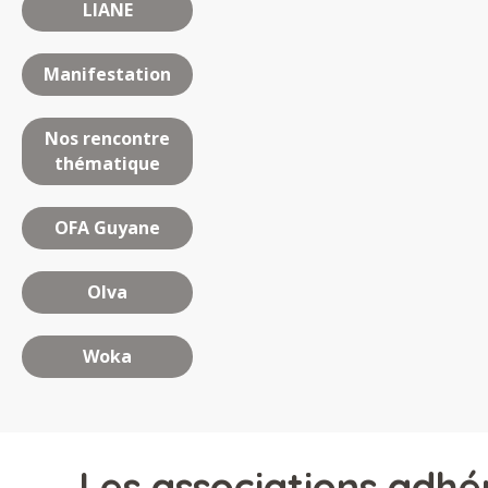
LIANE
Manifestation
Nos rencontre
thématique
OFA Guyane
Olva
Woka
Les associations adhé